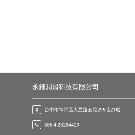
永鈿潤滑科技有限公司
台中市神岡區大豐路五段295巷21號
886-4-25284429